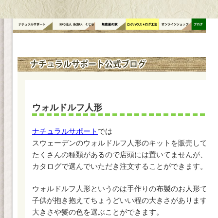
コ
ン
テ
ン
ツ
へ
ス
キ
ッ
ウォルドルフ人形
プ
ナチュラルサポート
では
スウェーデンのウォルドルフ人形のキットを販売してい
たくさんの種類があるので店頭には置いてませんが、
カタログで選んでいただき注文することができます。
ウォルドルフ人形というのは手作りの布製のお人形で、
子供が抱き抱えてちょうどいい程の大きさがあります。
大きさや髪の色を選ぶことができます。