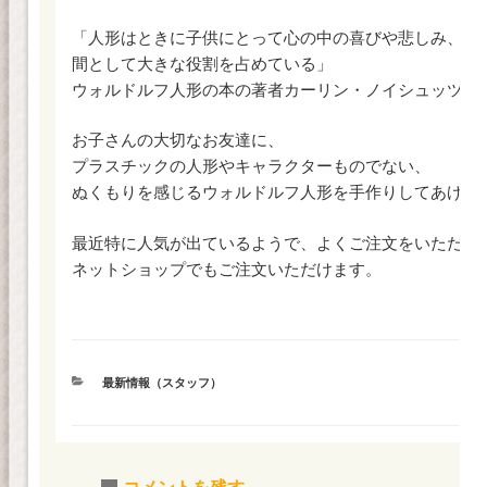
「人形はときに子供にとって心の中の喜びや悲しみ、ま
間として大きな役割を占めている」
ウォルドルフ人形の本の著者カーリン・ノイシュッツは
お子さんの大切なお友達に、
プラスチックの人形やキャラクターものでない、
ぬくもりを感じるウォルドルフ人形を手作りしてあげま
最近特に人気が出ているようで、よくご注文をいただい
ネットショップでもご注文いただけます。
カ
最新情報（スタッフ）
テ
ゴ
リ
ー