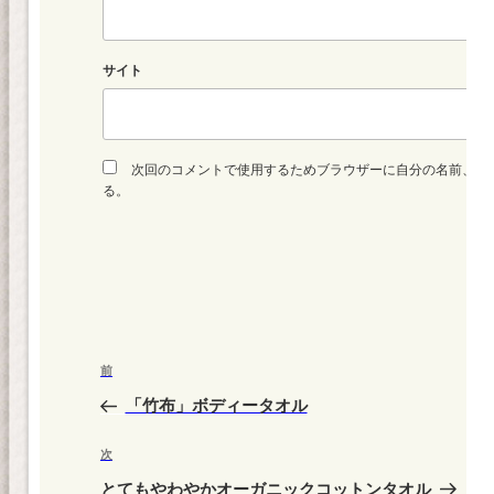
サイト
次回のコメントで使用するためブラウザーに自分の名前、メ
る。
投
前
前
稿
の
「竹布」ボディータオル
ナ
投
ビ
稿
次
次
ゲ
の
とてもやわやかオーガニックコットンタオル