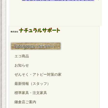
投
ー
稿
シ
ョ
ン
カテゴリー
エコ商品
お知らせ
ぜんそく・アトピー対策の家
最新情報（スタッフ）
標準家具・注文家具
鎌倉店ご案内