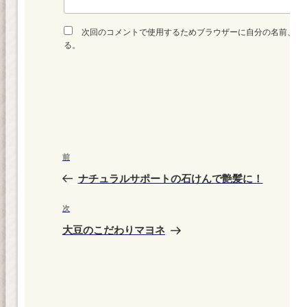
次回のコメントで使用するためブラウザーに自分の名前、メ
る。
投
前
前
稿
の
ナチュラルサポートの石けんで艶髪に！
ナ
投
ビ
稿
次
次
ゲ
の
大豆のこだわりマヨネ
投
ー
稿
シ
ョ
ン