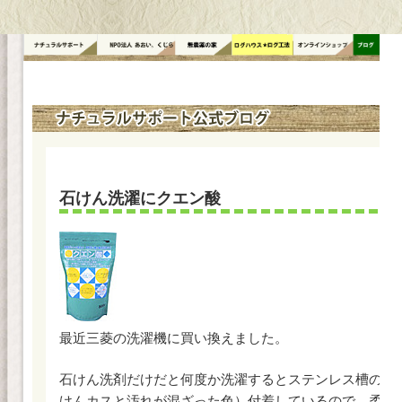
コ
ン
テ
ン
ツ
へ
ス
キ
ッ
石けん洗濯にクエン酸
プ
最近三菱の洗濯機に買い換えました。
石けん洗剤だけだと何度か洗濯するとステンレス槽の表
けんカスと汚れが混ざった色）付着しているので、柔軟