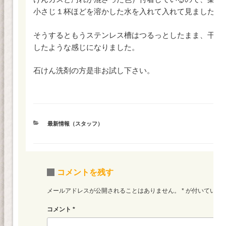
小さじ１杯ほどを溶かした水を入れて入れて見ました。
そうするともうステンレス槽はつるっとしたまま、干し
したような感じになりました。
石けん洗剤の方是非お試し下さい。
カ
最新情報（スタッフ）
テ
ゴ
リ
ー
コメントを残す
メールアドレスが公開されることはありません。
*
が付いている
コメント
*