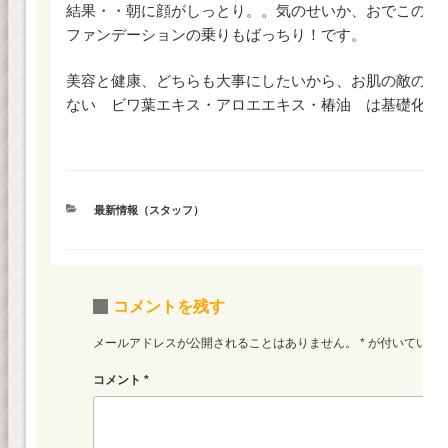
結果・・朝に顔がしっとり。。気のせいか、おでこのシ
ファンデーションの乗りもばっちり！です。
美容と健康、どちらも大事にしたいから、お肌の敵のパ
ない ビワ葉エキス・アロエエキス・椿油 は基礎化粧
カ
最新情報（スタッフ）
テ
ゴ
リ
ー
コメントを残す
メールアドレスが公開されることはありません。
*
が付いている
コメント
*