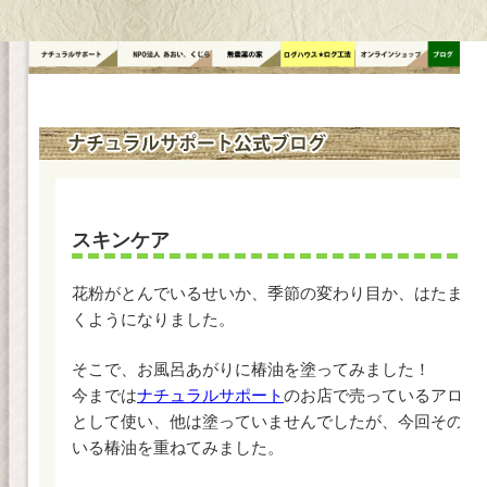
コ
ン
テ
ン
ツ
へ
ス
キ
ッ
スキンケア
プ
花粉がとんでいるせいか、季節の変わり目か、はたまた
くようになりました。
そこで、お風呂あがりに椿油を塗ってみました！
今までは
ナチュラルサポート
のお店で売っているアロエ
として使い、他は塗っていませんでしたが、今回その上
いる椿油を重ねてみました。