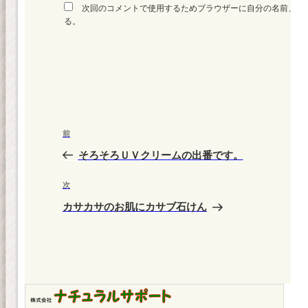
次回のコメントで使用するためブラウザーに自分の名前、メ
る。
投
前
前
稿
の
そろそろＵＶクリームの出番です。
ナ
投
ビ
稿
次
次
ゲ
の
カサカサのお肌にカサブ石けん
投
ー
稿
シ
ョ
ン