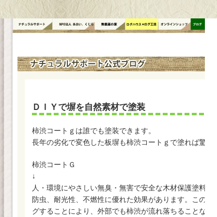
コ
ン
テ
ン
ツ
へ
ス
キ
ッ
ＤＩＹで塀を自然素材で塗装
プ
柿渋コートｇは誰でも塗装できます。
長年の劣化で変色した板塀も柿渋コートｇで塗れば驚き
柿渋コートＧ
↓
人・環境にやさしい無臭・無害で安全な木材保護塗料で
防虫、耐光性、不燃性に優れた効果があります。この「
グすることにより、外部でも柿渋が流れ落ちることなく