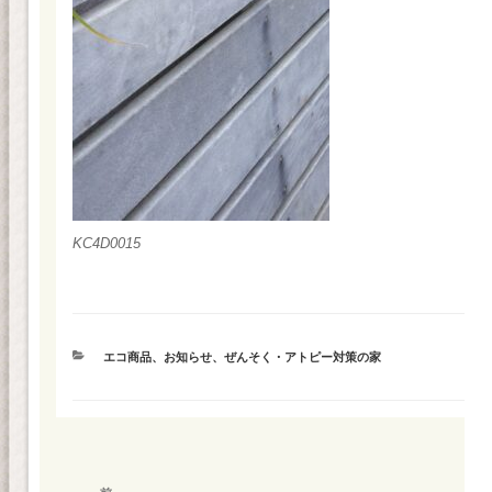
KC4D0015
カ
エコ商品
、
お知らせ
、
ぜんそく・アトピー対策の家
テ
ゴ
リ
ー
投