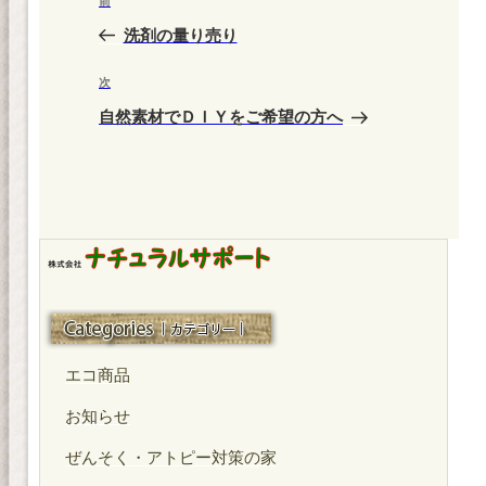
前
前
稿
の
洗剤の量り売り
ナ
投
ビ
稿
次
次
ゲ
の
自然素材でＤＩＹをご希望の方へ
投
ー
稿
シ
ョ
ン
カテゴリー
エコ商品
お知らせ
ぜんそく・アトピー対策の家